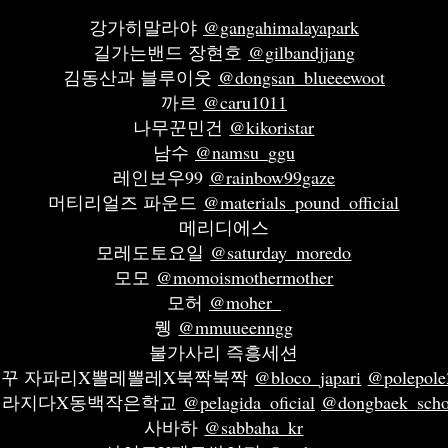
강가히말라야
@gangahimalayapark
길가는밴드 장현호
@gilbandjjang
김동산과 블루이웃
@dongsan_blueeewoot
까르
@caru1011
나무꾼민건
@kikoristar
남수
@namsu_ggu
레인보우99
@rainbow99gaze
머티리얼즈 파운드
@materials_pound_official
메리디에스
모레도토요일
@saturday_moredo
모모
@momoismothermother
모허
@moher_
뮁
@mmuueenngg
불가사리 즉흥세션
꾸 자파리X뽈레뽈레X북짝북짝
@bloco_japari
@polepole
뺄라지다X동백작은학교
@pelagida_oficial
@dongbaek_scho
사바하
@sabbaha_kr