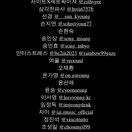
사이트X제트싸이져
@zsthyger
삼각전파사
@hojin7576
선경
@__sun_kyoung
손지연
@sohnjiyoun77
손현숙
송인상
@song_insang
송인효
@song_inhyo
안티스트레스
@be2in2023
@rainbow99gaze
여울
@yeoouul
오재환
온가영
@on.gayoung
윤선애
윤숭
@cyoonseung
이서영
@leesyoung.kr
임정득
@imjeongdeuk
자이
@jai.music_official
정진석
@vincittutto
조성일
@chosungil99