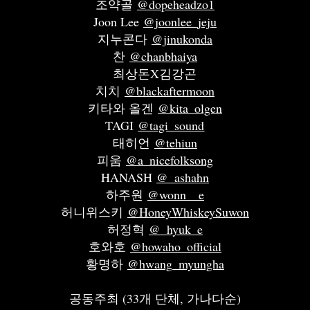
조약골
@dopeheadzo1
Joon Lee
@joonlee_jeju
지누콘다
@jinukonda
찬
@chanbhaiya
최상돈X김강곤
치치
@blackaftermoon
키타와 올겐
@kita_olgen
TAGI
@tagi_sound
태히언
@tehiun
피움
@a_nicefolksong
HANASH
@_ashahn
하주원
@wonn__e
허니위스키
@HoneyWhiskeySuwon
허정혁
@_hyuk_e
호와호
@howaho_official
황명하
@hwang_myungha
공동주최 (33개 단체, 가나다순)