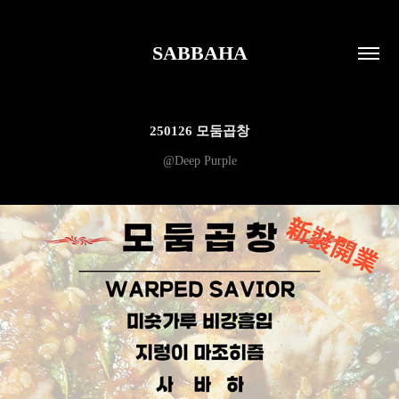
SABBAHA
250126 모둠곱창
@Deep Purple